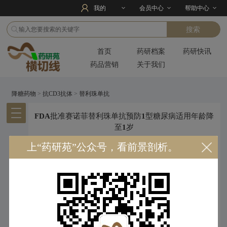
我的
会员中心
帮助中心
首页
药研档案
药研快讯
药品营销
关于我们
降糖药物
>
抗CD3抗体
>
替利珠单抗
FDA批准赛诺菲替利珠单抗预防1型糖尿病适用年龄降
至1岁
来源：赛诺菲
448
上“药研苑”公众号，看前景剖析。
【导读】：替利珠单抗是人源化抗CD3的IgG1抗体，是FDA批准
的第一个用于预防1型糖尿病（T1DM）的药物，延缓T1DM进入
第3期（症状期）。
2026年4月22日，赛诺菲Sanofi宣布美国食品药品监督管理局
（FDA）已批准替利珠单抗（Tzield）将适应症从8岁及以上延长至1