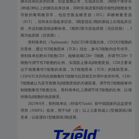
胰岛自身抗原的抗体，但是血糖正常，无临床症状。2期指个体存在
2种或2种以上的胰岛自身抗体，同时疾病进展到因功能性β细胞丧失
导致的葡萄糖异常，包括空腹血糖受损（IFG）和糖耐量受损
（IGT），但尚未出现临床症状。3期是指在2期的基础上出现临床症
状，并达到糖尿病诊断标准。1期和2期为亚临床期（无症状期），3
期为临床期（症状期）。
替利珠单抗（Teplizumab）为抗CD3单克隆抗体。CD3为T细胞的
共受体，通过与T细胞受体（TCR）结合，参与T细胞内信号传导。
替利珠单抗靶向T细胞CD3，能够耗竭CD8+ T细胞，并调节CD8+ T
细胞与调节性T细胞的比例，实现阻止胰岛β细胞受损。CD8主要表
达于细胞毒性T细胞的表面，为T细胞受体（TCR）的辅助受体。
CD8与TCR共同在细胞毒性T细胞与抗原相互作用中发挥作用。CD8+
T细胞被认为是导致胰岛β细胞受损的关键因素。调节性T细胞能够抑
制细胞毒性T细胞活化，替利珠单抗上调调节性T细胞的比例，以维
持胰岛β细胞的免疫耐受。
2025年9月，替利珠单抗（特瑞可Tzield）获中国国家药品监督管
理局（NMPA）批准，用于8岁（含）以上儿童和成人1型糖尿病2期
患者，以延缓向1型糖尿病3期进展。