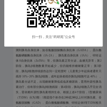
岁，用于延缓1型糖尿病向3期进展。
本次获批基于多中心、开放标签、非随机、单臂4期临床试验
PETITE-T1D为期1年的安全性和药代动力学研究结果。PETITE-T1D
研究共纳入23名受试者，入组患者每天一次静脉输注替利珠单抗，
扫一扫，关注“药研苑”公众号
持续14天。
1型糖尿病分为4阶段：第1阶段，出现免疫异常，如血清中可检
测到胰岛自身抗体，如谷氨酸脱羧酶自身抗体（GADA）、蛋白酪
氨酸磷酸酶自身抗体（IA⁃2A）、胰岛素自身抗体（IAA）、锌转运
体 8自身抗体（ZnT8A）等，但胰岛素正常分泌，血糖无异常；第2
阶段，胰岛β细胞数量开始减少，但仍能维持糖耐量正常； 第3阶
段，胰岛β细胞持续损伤达到一定程度时（儿童青少年起病者通常只
残存 10%~20% 胰岛β细胞，成年起病者残存胰岛β细胞可达 40%），
胰岛素分泌不足，出现糖耐量降低或临床糖尿病，需用外源性胰岛
素治疗，但有部分胰岛β细胞残留；第4阶段，胰岛β细胞几乎完全消
失，需依赖外源性胰岛素维持生命。根据上述4个阶段，1型糖尿病
（T1DM）分为3期：1期是指个体存在2种或2种以上针对胰岛素、谷
氨酸脱羧酶（GAD）、蛋白酪氨酸磷酸酶、锌转运体8等T1DM相关