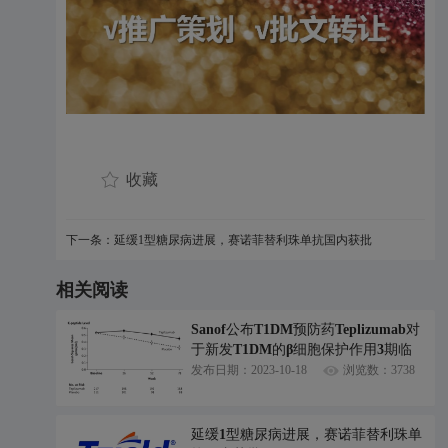
收藏
下一条：延缓1型糖尿病进展，赛诺菲替利珠单抗国内获批
相关阅读
Sanof公布T1DM预防药Teplizumab对
于新发T1DM的β细胞保护作用3期临
床结果
发布日期：2023-10-18
浏览数：3738
延缓1型糖尿病进展，赛诺菲替利珠单