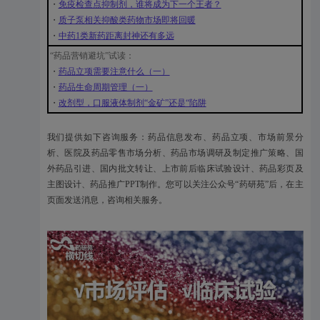
・
免疫检查点抑制剂，谁将成为下一个王者？
・
质子泵相关抑酸类药物市场即将回暖
・
中药1类新药距离封神还有多远
“药品营销避坑”试读：
・
药品立项需要注意什么（一）
・
药品生命周期管理（一）
・
改剂型，口服液体制剂“金矿”还是“陷阱
我们提供如下咨询服务：药品信息发布、药品立项、市场前景分
析、医院及药品零售市场分析、药品市场调研及制定推广策略、国
外药品引进、国内批文转让、上市前后临床试验设计、药品彩页及
主图设计、药品推广PPT制作。您可以关注公众号“药研苑”后，在主
页面发送消息，咨询相关服务。