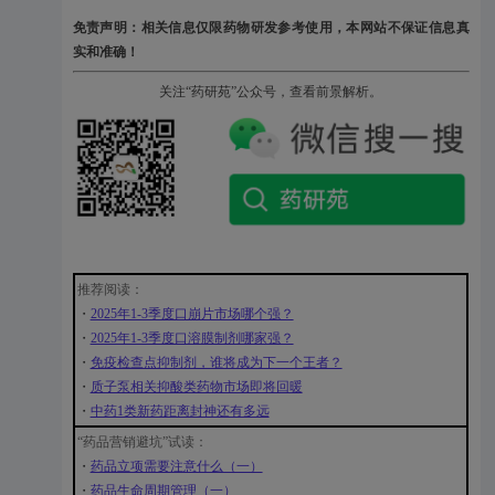
免责声明：相关信息仅限药物研发参考使用，本网站不保证信息真
实和准确！
关注“药研苑”公众号，查看前景解析。
推荐阅读：
・
2025年1-3季度口崩片市场哪个强？
・
2025年1-3季度口溶膜制剂哪家强？
・
免疫检查点抑制剂，谁将成为下一个王者？
・
质子泵相关抑酸类药物市场即将回暖
・
中药1类新药距离封神还有多远
“药品营销避坑”试读：
・
药品立项需要注意什么（一）
・
药品生命周期管理（一）