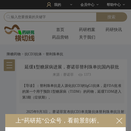
我的
会员中心
帮助中心
首页
药研档案
药研快讯
药品营销
关于我们
降糖药物
>
抗CD3抗体
>
替利珠单抗
延缓1型糖尿病进展，赛诺菲替利珠单抗国内获批
来源：赛诺菲
1373
【导读】：替利珠单抗是人源化抗CD3的IgG1抗体，是FDA批准
的第一个用于预防1型糖尿病（T1DM）的药物，延缓T1DM进入
第3期（症状期）。
2025年9月3日， 赛诺菲宣布抗CD3单克隆抗体替利珠单抗注射
液（Teplizumab，商品名：特瑞可Tzield）获中国国家药品监督管理局
上“药研苑”公众号，看前景剖析。
（NMPA）批准，用于8岁（含）以上儿童和成人1型糖尿病2期患