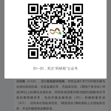
者，以延缓向1型糖尿病3期进展。
《中国1型糖尿病诊治指南（2021版）》将1型糖尿病（T1DM）
扫一扫，关注“药研苑”公众号
分为3期。其中1期和2期为亚临床期（无症状期），3期为临床期
（症状期）。1期是指个体存在 2 种或 2 种以上针对胰岛素、谷氨酸
脱羧酶（GAD）、蛋白酪氨酸磷酸酶、锌转运体8 等T1DM相关胰岛
自身抗原的抗体，但是血糖正常，无临床症状。2期指个体存在2 种
或2种以上的胰岛自身抗体，同时疾病进展到因功能性β细胞丧失导
致的葡萄糖异常，包括空腹血糖受损（IFG）和糖耐量受损
（IGT），但尚未出现临床症状。3期是指在2期的基础上出现临床症
状，并达到糖尿病诊断标准。