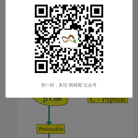
的研究结果。
Teplizumab是由Sanof旗下Provention开发的人源化抗CD3的IgG1抗
体，是FDA批准的第一个用于预防T1DM的药物，延缓T1DM进入第
3期（症状期）。
PROTECT共纳入318名8-17 岁在6周内被诊断为 3期（症状期）
的自身免疫性1型糖尿病的患者，在接受Teplizumab或安慰剂治疗12
天后，通过监测C肽水平，来评估至第78周Teplizumab与安慰剂相比
对于胰岛β细胞的保护作用。
C肽（C-Peptide）由胰岛β细胞分泌，由与与胰岛素（Insulin）共
同构成胰岛素的前体胰岛素原（Proinsulin）。在β细胞内，胰岛素原
裂解成C肽和胰岛素。由于C肽不容易被肝脏降解，因此监测C肽能
够更准确的反应出胰岛素的分泌水平和胰岛β细胞的功能。
扫一扫，关注“药研苑”公众号