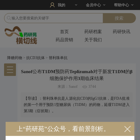
我的
会员中心
帮助中心
首页
药研档案
药研快讯
药品营销
关于我们
降糖药物
>
抗CD3抗体
>
替利珠单抗
Sanof公布T1DM预防药Teplizumab对于新发T1DM的β
细胞保护作用3期临床结果
来源：Sanof
3744
【导读】：替利珠单抗是人源化抗CD3的IgG1抗体，是FDA批准
的第一个用于预防1型糖尿病（T1DM）的药物，延缓T1DM进入
第3期（症状期）。
2023年10月18日年Sanof在线公布了1型糖尿预防药（T1DM）
上“药研苑”公众号，看前景剖析。
Teplizumab
对于新发T1DM患者胰岛β细胞保护作用3期临床 PROTECT