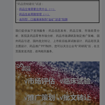
“药品营销避坑”试读：
・
药品立项需要注意什么（一）
・
药品生命周期管理（一）
・
改剂型，口服液体制剂“金矿”还是“陷阱
我们提供如下咨询服务：药品信息发布、药品立项、市场前景分
析、医院及药品零售市场分析、药品市场调研及制定推广策略、国
外药品引进、国内批文转让、上市前后临床试验设计、药品彩页及
主图设计、药品推广PPT制作。您可以关注公众号“药研苑”后，在主
页面发送消息，咨询相关服务。