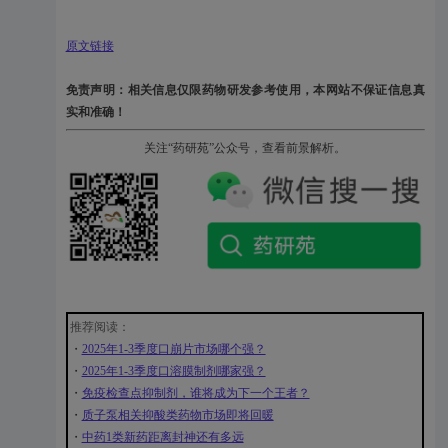
原文链接
免责声明：相关信息仅限药物研发参考使用，本网站不保证信息真
实和准确！
关注“药研苑”公众号，查看前景解析。
推荐阅读：
・
2025年1-3季度口崩片市场哪个强？
・
2025年1-3季度口溶膜制剂哪家强？
・
免疫检查点抑制剂，谁将成为下一个王者？
・
质子泵相关抑酸类药物市场即将回暖
・
中药1类新药距离封神还有多远