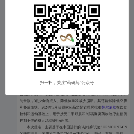
长期体重管理：≥28 kg/m
（肥胖），或≥24 kg/m
（超重）并伴有至
少一种体重相关合并症（如：高血压、血脂异常、高血糖、阻塞性
睡眠呼吸暂停、心血管疾病等）。
扫一扫，关注“药研苑”公众号
替尔泊肽
是GIP（葡萄糖依赖性促胰岛素多肽）和GLP-1（胰高
血糖素样肽-1）双受体激动剂。通过激动GIP受体和GLP-1受体，抑
制食欲，减少食物摄入、降低体重和减少脂肪。其还能够降低空腹
和餐后血糖。2024年5月获得家药品监督管理局批准
替尔泊肽
在饮食
控制和运动基础上，用于接受二甲双胍和/或磺脲类药物治疗血糖仍
控制不佳的成人2型糖尿病患者。
本次批准，主要基于在中国进行的3期临床试验SURMOUNT-CN
的研究结果。 SURMOUNT-CN是一项多中心、随机、双盲、平行、