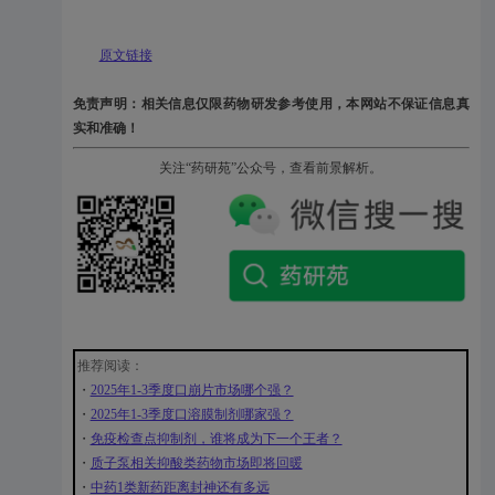
原文链接
免责声明：相关信息仅限药物研发参考使用，本网站不保证信息真
实和准确！
关注“药研苑”公众号，查看前景解析。
推荐阅读：
・
2025年1-3季度口崩片市场哪个强？
・
2025年1-3季度口溶膜制剂哪家强？
・
免疫检查点抑制剂，谁将成为下一个王者？
・
质子泵相关抑酸类药物市场即将回暖
・
中药1类新药距离封神还有多远