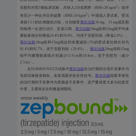
2
安慰剂对照3期临床试验，共纳入210名肥胖（BMI≥28 kg/m
）或伴
2
有至少一种合并症的超重（BMI≥24 kg/m
）中国成人受试者。受试
者按1:1:1的比例随机分组，分别接受
替尔泊肽
10 mg、15 mg或安慰
剂每周一次进行治疗。至第52周，
替尔泊肽
10mg组和15mg组平均体
重较基线分别降低14.4%和19.9%，均优于安慰剂组（降低2.4%）。
替尔泊肽
10mg组和15mg组达到体重减轻≥5%的受试者比例分别为
91.4%和92.7%，优于安慰剂组（29.4%）。
替尔泊肽
10mg组和15mg
组平均腰围较基线分别减少11.9 cm和16.4cm，优于安慰剂（减少
2.7cm）。
在SURMOUNT-CN试验中
替尔泊肽
在治疗期间出现不良事件与
先前试验报道相似，未发现新的安全性信号。
替尔泊肽
组最常报告
的治疗期间不良事件为胃肠道不良事件，其严重程度大多为轻度至
中度，主要发生在剂量递增期间。