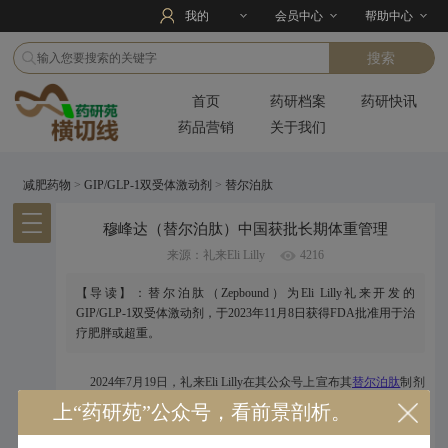
我的
会员中心
帮助中心
首页
药研档案
药研快讯
药品营销
关于我们
减肥药物
>
GIP/GLP-1双受体激动剂
>
替尔泊肽
穆峰达（替尔泊肽）中国获批长期体重管理
来源：礼来Eli Lilly
4216
【导读】：替尔泊肽（Zepbound）为Eli Lilly礼来开发的
GIP/GLP-1双受体激动剂，于2023年11月8日获得FDA批准用于治
疗肥胖或超重。
2024年7月19日，礼来Eli Lilly在其公众号上宣布其
替尔泊肽
制剂
穆峰达（
替尔泊肽
注射液）获得国家药品监督管理局批准用于在控
上“药研苑”公众号，看前景剖析。
制饮食和增加运动基础上，体重指数（BMI）符合以下要求的成人的
2
2