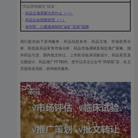
“药品营销避坑”试读：
・
药品立项需要注意什么（一）
・
药品生命周期管理（一）
・
改剂型，口服液体制剂“金矿”还是“陷阱
我们提供如下咨询服务：药品信息发布、药品立项、市场前景分
析、医院及药品零售市场分析、药品市场调研及制定推广策略、国
外药品引进、国内批文转让、上市前后临床试验设计、药品彩页及
主图设计、药品推广PPT制作。您可以关注公众号“药研苑”后，在主
页面发送消息，咨询相关服务。