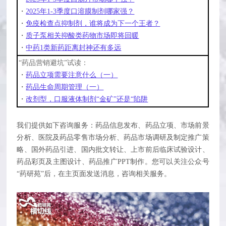
・
2025年1-3季度口溶膜制剂哪家强？
・
免疫检查点抑制剂，谁将成为下一个王者？
・
质子泵相关抑酸类药物市场即将回暖
・
中药1类新药距离封神还有多远
“药品营销避坑”试读：
・
药品立项需要注意什么（一）
・
药品生命周期管理（一）
・
改剂型，口服液体制剂“金矿”还是“陷阱
我们提供如下咨询服务：药品信息发布、药品立项、市场前景
分析、医院及药品零售市场分析、药品市场调研及制定推广策
略、国外药品引进、国内批文转让、上市前后临床试验设计、
药品彩页及主图设计、药品推广PPT制作。您可以关注公众号
“药研苑”后，在主页面发送消息，咨询相关服务。