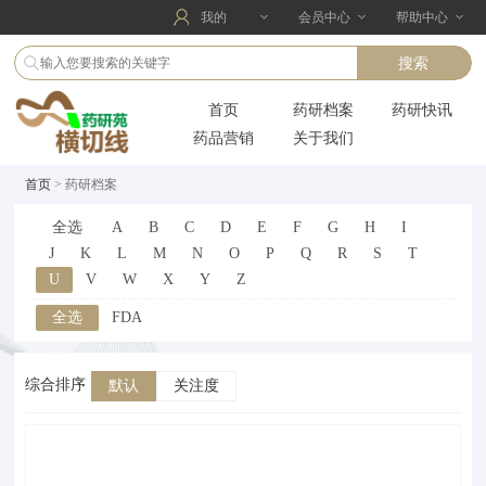
我的
会员中心
帮助中心
首页
药研档案
药研快讯
药品营销
关于我们
首页
> 药研档案
全选
A
B
C
D
E
F
G
H
I
J
K
L
M
N
O
P
Q
R
S
T
U
V
W
X
Y
Z
全选
FDA
综合排序
默认
关注度