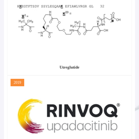
Utreglutide
2019